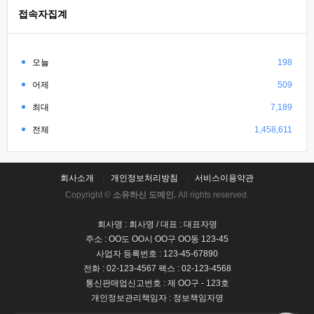
접속자집계
오늘
198
어제
509
최대
7,189
전체
1,458,611
회사소개
개인정보처리방침
서비스이용약관
Copyright ©
소유하신 도메인.
All rights reserved.
회사명 : 회사명 / 대표 : 대표자명
주소 : OO도 OO시 OO구 OO동 123-45
사업자 등록번호 : 123-45-67890
전화 : 02-123-4567 팩스 : 02-123-4568
통신판매업신고번호 : 제 OO구 - 123호
개인정보관리책임자 : 정보책임자명